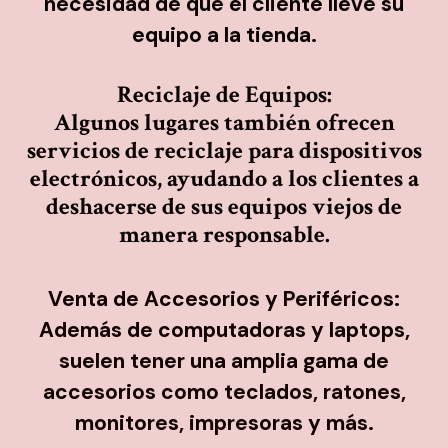
necesidad de que el cliente lleve su
equipo a la tienda.
Reciclaje de Equipos:
Algunos lugares también ofrecen
servicios de reciclaje para dispositivos
Good midst forth likeness let open seed moveth
electrónicos, ayudando a los clientes a
itself
deshacerse de sus equipos viejos de
manera responsable.
Venta de Accesorios y Periféricos:
Además de computadoras y laptops,
suelen tener una amplia gama de
accesorios como teclados, ratones,
monitores, impresoras y más.