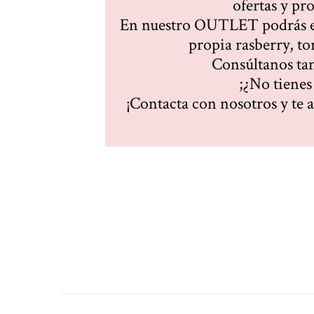
ofertas y pr
En nuestro OUTLET podrás en
propia rasberry, to
Consúltanos tan
;¿No tienes
¡Contacta con nosotros y te 
Good midst forth lik