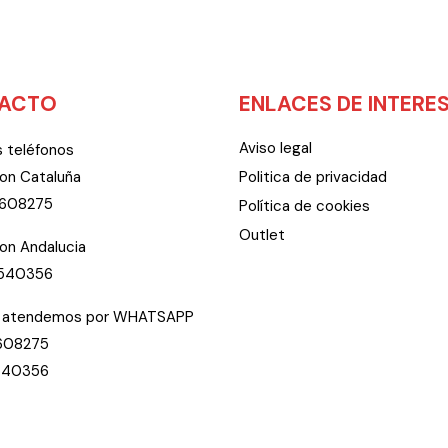
ACTO
ENLACES DE INTERE
Aviso legal
 teléfonos
on Cataluña
Politica de privacidad
9608275
Política de cookies
Outlet
on Andalucia
1540356
 atendemos por WHATSAPP
608275
540356